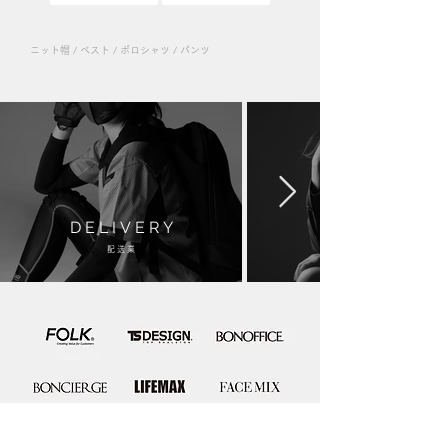
ニット帽 / ベスト / ポロシャツ / パンツ
D E L I V E R Y
配 送 業