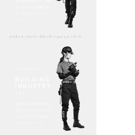
高所作業を想定した、高耐
久・ストレッチ仕様のジャ
ケット＆パンツコーディネ
ート。
ジャケット / パンツ
/ グローブ / ヘルメット / ブーツ
COORDINATE_02
BUILDING
INDUSTRY
建築業
安全ベルト等と腰まわりが
干渉しづらいベルトレスの
ニッカーズカーゴを主軸に
したコーディネート。