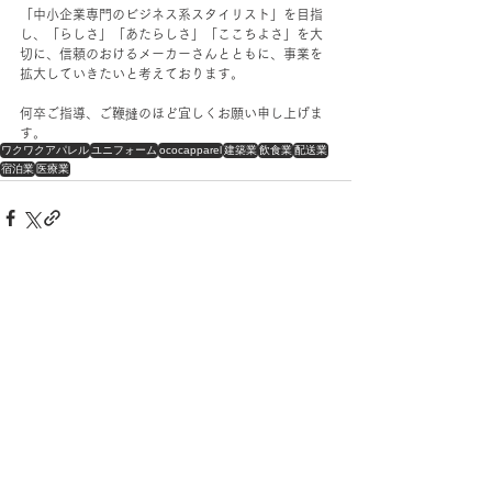
「中小企業専門のビジネス系スタイリスト」を目指
し、「らしさ」「あたらしさ」「ここちよさ」を大
切に、信頼のおけるメーカーさんとともに、事業を
拡大していきたいと考えております。
何卒ご指導、ご鞭撻のほど宜しくお願い申し上げま
す。
ワクワクアパレル
ユニフォーム
ococapparel
建築業
飲食業
配送業
宿泊業
医療業
コメント
コメントを追加…