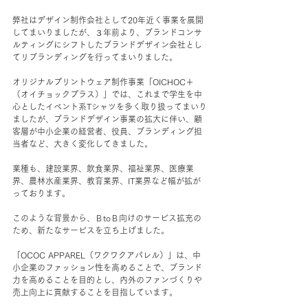
弊社はデザイン制作会社として20年近く事業を展開
してまいりましたが、３年前より、ブランドコンサ
ルティングにシフトしたブランドデザイン会社とし
てリブランディングを行ってまいりました。
オリジナルプリントウェア制作事業「OICHOC＋
（オイチョックプラス）」では、これまで学生を中
心としたイベント系Tシャツを多く取り扱ってまいり
ましたが、ブランドデザイン事業の拡大に伴い、顧
客層が中小企業の経営者、役員、ブランディング担
当者など、大きく変化してきました。
業種も、建設業界、飲食業界、福祉業界、医療業
界、農林水産業界、教育業界、IT業界など幅が拡が
っております。
このような背景から、ＢtoＢ向けのサービス拡充の
ため、新たなサービスを立ち上げました。
「OCOC APPAREL（ワクワクアパレル）」は、中
小企業のファッション性を高めることで、ブランド
力を高めることを目的とし、内外のファンづくりや
売上向上に貢献することを目指しています。